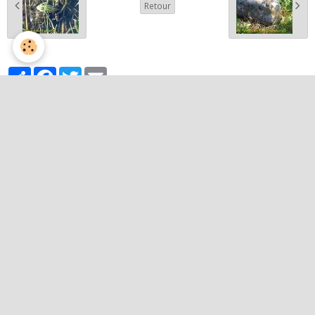
Retour
Partager
Facebook
Twitter
Email
Album photos
Activités et curiosités
Nos événements
Patrimoine
Paysages et randos
Quelques belles images
Pour communiquer avec les Randonneurs du Saintois :
contact@lesrandonneursdusaintois.fr