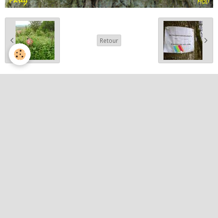
Retour
Partager
Facebook
Twitter
Email
Album photos
Activités et curiosités
Nos événements
Patrimoine
Paysages et randos
Quelques belles images