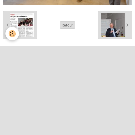
Retour
Partager
Facebook
Twitter
Email
Album photos
Activités et curiosités
Nos événements
Patrimoine
Paysages et randos
Quelques belles images