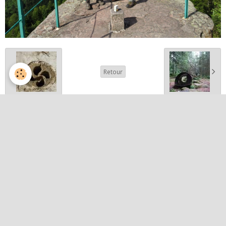
Retour
Partager
Facebook
Twitter
Email
Album photos
Activités et curiosités
Nos événements
Patrimoine