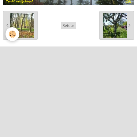
Retour
Partager
Facebook
Twitter
Email
Album photos
Activités et curiosités
Nos événements
Patrimoine
Paysages et randos
Quelques belles images